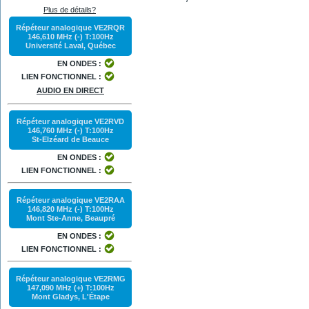
Plus de détails?
Répéteur analogique VE2RQR
146,610 MHz (-) T:100Hz
Université Laval, Québec
EN ONDES :
LIEN FONCTIONNEL :
AUDIO EN DIRECT
Répéteur analogique VE2RVD
146,760 MHz (-) T:100Hz
St-Elzéard de Beauce
EN ONDES :
LIEN FONCTIONNEL :
Répéteur analogique VE2RAA
146,820 MHz (-) T:100Hz
Mont Ste-Anne, Beaupré
EN ONDES :
LIEN FONCTIONNEL :
Répéteur analogique VE2RMG
147,090 MHz (+) T:100Hz
Mont Gladys, L'Étape