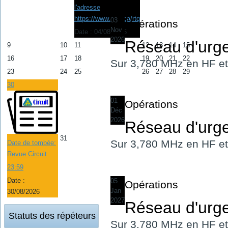
l'adresse
https://www.raqi.ca/rtq
03
Opérations
Nov
Date :
04/08/2026
2026
Réseau d'urgen
9
10
11
12
13
14
15
16
17
18
19
20
21
22
Sur 3,780 MHz en HF et 
23
24
25
26
27
28
29
30
01
Opérations
Déc
2026
Réseau d'urgen
31
Sur 3,780 MHz en HF et 
Date de tombée:
Revue Circuit
23:59
Date :
05
Opérations
Jan
30/08/2026
2027
Réseau d'urgen
Statuts des répéteurs
Sur 3,780 MHz en HF et 