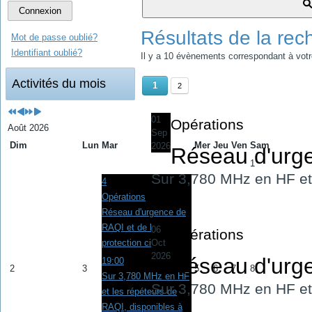
Connexion
Résultats de la rec
Mot de passe oublié?
Identifiant oublié?
Il y a 10 évènements correspondant à vot
Activités du mois
1
2
01
Opérations
Août 2026
Sep
Dim
Lun
Mar
Mer
Jeu
Ven
Sam
2026
Réseau d'urgen
1
Sur 3,780 MHz en HF et 
4
Opérations
Réseau d'urgence de
RAQI et de la
06
Opérations
Oct
protection civile
2026
Réseau d'urgen
19:00
2
3
5
6
7
8
Sur 3,780 MHz en HF
Sur 3,780 MHz en HF et 
et les répéteurs de
RAQI, disponibles à