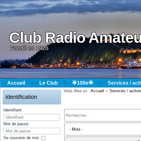
Club Radio Amateu
Fondé en 1926
Accueil
Le Club
🌟100e🌟
Services / acti
Année
Mois
Année
Mois
Vous êtes ici :
Accueil
Services / activi
précédente
précédent
suivante
suivant
Identification
Identifiant
Mot de passe
Se souvenir de moi