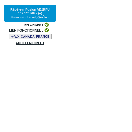
Répéteur Fusion VE2RFU
147,120 MHz (+)
Université Laval, Québec
EN ONDES :
LIEN FONCTIONNEL :
➜ WX-CANADA-FRANCE
AUDIO EN DIRECT