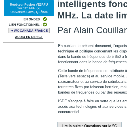
intelligents fo
Répéteur Fusion VE2RFU
147,120 MHz (+)
MHz. La date li
Université Laval, Québec
EN ONDES :
LIEN FONCTIONNEL :
Par Alain Couill
➜ WX-CANADA-FRANCE
AUDIO EN DIRECT
En publiant le présent document, l’organi
technique et politique concernant les dis
dans la bande de fréquences de 5 850 à 5 
fonctionnant dans la bande de fréquence
Cette bande de fréquences est attribuée à t
(Terre vers espace) et au service mobile. À
radioamateur et au service de radiolocalisa
terrestres fixes par faisceau hertzien, ma
bandes de fréquences ou par des réseaux
ISDE s'engage à faire en sorte que les ent
accès aux technologies et aux services sa
concurrentiel.
Lire la suite : Questions sur le 5G