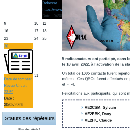
l'adresse
https://www.raqi.ca/rtq
Date :
04/08/2026
9
10
11
12
13
14
15
16
17
18
19
20
21
22
23
24
25
26
27
28
29
30
5 radioamateurs ont participé, dans l
le 18 avril 2022, à l'activation de la 
Un total de
1305 contacts
furent répertor
31
mètres. Ces QSOs furent effectués en
Date de tombée:
et FT-4.
Revue Circuit
23:59
Félicitations aux participants, qui son
Date :
30/08/2026
VE2CSM, Sylvain
VE2EBK, Dany
Statuts des répéteurs
VE2FK, Claude
Plus de détails?