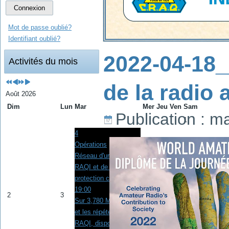
Connexion
Mot de passe oublié?
Identifiant oublié?
2022-04-18_
Activités du mois
de la radio 
Août 2026
Dim
Lun
Mar
Mer
Jeu
Ven
Sam
Publication : m
1
4
Opérations
Réseau d'urgence de
RAQI et de la
protection civile
19:00
2
3
5
6
7
8
Sur 3,780 MHz en HF
et les répéteurs de
RAQI, disponibles à