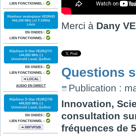
LIEN FONCTIONNEL :
Répéteur analogique VE2RHD
444,100 MHz (+) T:100Hz
Merci à
Dany V
Lévis
EN ONDES :
LIEN FONCTIONNEL :
Répéteur D-Star VE2RQT/C
144,950 MHz (-)
Université Laval, Québec
Questions s
EN ONDES :
LIEN FONCTIONNEL :
➜ LOCAL
Publication : m
AUDIO EN DIRECT
Répéteur D-Star VE2RQT/B
Innovation, Sc
449,925 MHz (-)
Université Laval, Québec
consultation su
EN ONDES :
LIEN FONCTIONNEL :
fréquences de 5
➜ XRFVPS/B