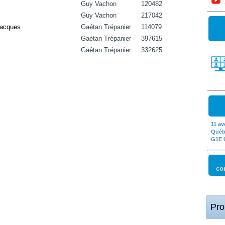
Guy Vachon
120482
Guy Vachon
217042
Jacques
Gaétan Trépanier
114079
Gaétan Trépanier
397615
Gaétan Trépanier
332625
11 av
Québ
G1E 
co
Pro