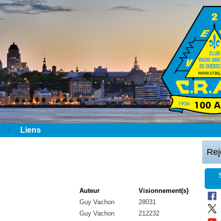
Liens
Rej
Auteur
Visionnement(s)
Guy Vachon
28031
Guy Vachon
212232