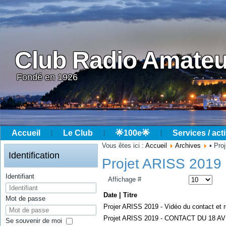
Club Radio Amateu
Fondé en 1926
Accueil
Le Club
🌟100e🌟
Services / acti
Année
Mois
Année
Mois
Vous êtes ici :
Accueil
Archives
▪ Pr
précédente
précédent
suivante
suivant
Identification
Projet ARISS 2019
Identifiant
Affichage #
Date | Titre
Mot de passe
Projer ARISS 2019 - Vidéo du contact et 
Projet ARISS 2019 - CONTACT DU 18 A
Se souvenir de moi