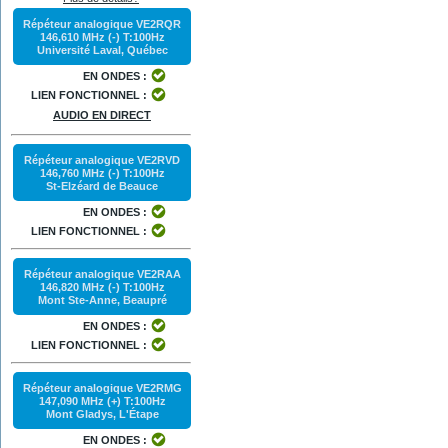
Répéteur analogique VE2RQR
146,610 MHz (-) T:100Hz
Université Laval, Québec
EN ONDES :
LIEN FONCTIONNEL :
AUDIO EN DIRECT
Répéteur analogique VE2RVD
146,760 MHz (-) T:100Hz
St-Elzéard de Beauce
EN ONDES :
LIEN FONCTIONNEL :
Répéteur analogique VE2RAA
146,820 MHz (-) T:100Hz
Mont Ste-Anne, Beaupré
EN ONDES :
LIEN FONCTIONNEL :
Répéteur analogique VE2RMG
147,090 MHz (+) T:100Hz
Mont Gladys, L'Étape
EN ONDES :