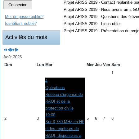
Projet ARISS 2019 - Contact replanifié po
Connexion
Projet ARISS 2019 - Nous avons un « GO »
Projet ARISS 2019 - Questions des élèves
Mot de passe oublié?
Identifiant oublié?
Projet ARISS 2019 - Liens utiles
Projet ARISS 2019 - Présentation du proje
Activités du mois
Août 2026
Dim
Lun
Mar
Mer
Jeu
Ven
Sam
1
4
Opérations
Réseau d'urgence de
RAQI et de la
protection civile
19:00
2
3
5
6
7
8
Sur 3,780 MHz en HF
et les répéteurs de
RAQI, disponibles à