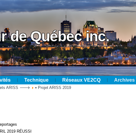
r de Québec inc.
vités
Technique
Réseaux VE2CQ
Archives
ojets ARISS 🡒
▪ Projet ARISS 2019
reportages
VRIL 2019 RÉUSSI