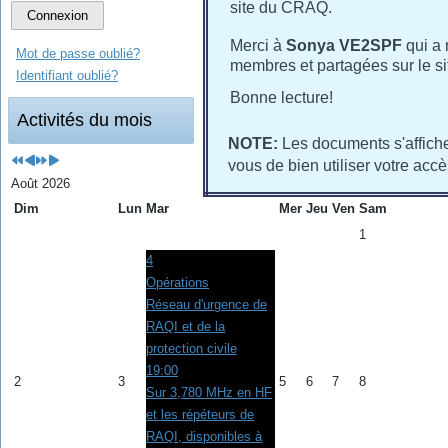
site du CRAQ.
Connexion
Merci à
Sonya VE2SPF
qui a 
Mot de passe oublié?
membres et partagées sur le s
Identifiant oublié?
Bonne lecture!
Activités du mois
NOTE:
Les documents s'affich
vous de bien utiliser votre ac
Août 2026
Dim
Lun
Mar
Mer
Jeu
Ven
Sam
1
4
Opérations
Réseau d'urgence de
RAQI et de la
protection civile
19:00
2
3
5
6
7
8
Sur 3,780 MHz en HF
et les répéteurs de
RAQI, disponibles à