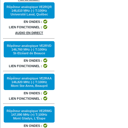
Répéteur analogique VE2RQR
146,610 MHz (-) T:100Hz
Université Laval, Québec
EN ONDES :
LIEN FONCTIONNEL :
AUDIO EN DIRECT
Répéteur analogique VE2RVD
146,760 MHz (-) T:100Hz
St-Elzéard de Beauce
EN ONDES :
LIEN FONCTIONNEL :
Répéteur analogique VE2RAA
146,820 MHz (-) T:100Hz
Mont Ste-Anne, Beaupré
EN ONDES :
LIEN FONCTIONNEL :
Répéteur analogique VE2RMG
147,090 MHz (+) T:100Hz
Mont Gladys, L'Étape
EN ONDES :