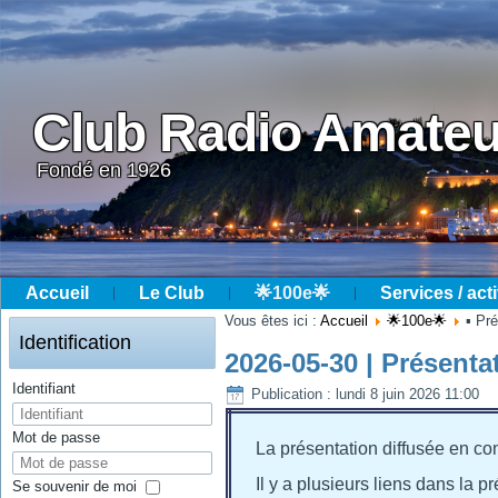
Club Radio Amateu
Fondé en 1926
Accueil
Le Club
🌟100e🌟
Services / acti
Année
Mois
Année
Mois
Vous êtes ici :
Accueil
🌟100e🌟
▪ Pr
précédente
précédent
suivante
suivant
Identification
2026-05-30 | Présenta
Identifiant
Publication : lundi 8 juin 2026 11:00
Mot de passe
La présentation diffusée en co
Il y a plusieurs liens dans la 
Se souvenir de moi