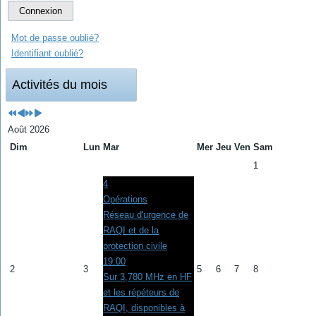
Connexion
Mot de passe oublié?
Identifiant oublié?
Activités du mois
Août 2026
Dim
Lun
Mar
Mer
Jeu
Ven
Sam
1
4
Opérations
Réseau d'urgence de
RAQI et de la
protection civile
19:00
2
3
5
6
7
8
Sur 3,780 MHz en HF
et les répéteurs de
RAQI, disponibles à