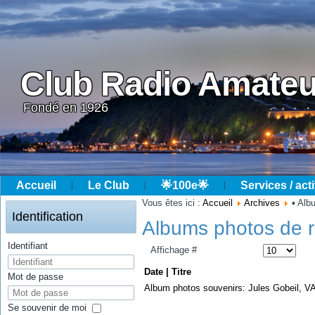
Club Radio Amateu
Fondé en 1926
Accueil
Le Club
🌟100e🌟
Services / acti
Année
Mois
Année
Mois
Vous êtes ici :
Accueil
Archives
▪ Alb
précédente
précédent
suivante
suivant
Identification
Albums photos de 
Identifiant
Affichage #
Date | Titre
Mot de passe
Album photos souvenirs: Jules Gobeil, 
Se souvenir de moi