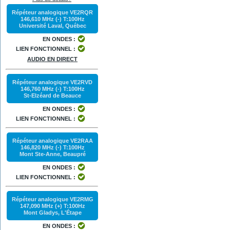
Répéteur analogique VE2RQR
146,610 MHz (-) T:100Hz
Université Laval, Québec
EN ONDES :
LIEN FONCTIONNEL :
AUDIO EN DIRECT
Répéteur analogique VE2RVD
146,760 MHz (-) T:100Hz
St-Elzéard de Beauce
EN ONDES :
LIEN FONCTIONNEL :
Répéteur analogique VE2RAA
146,820 MHz (-) T:100Hz
Mont Ste-Anne, Beaupré
EN ONDES :
LIEN FONCTIONNEL :
Répéteur analogique VE2RMG
147,090 MHz (+) T:100Hz
Mont Gladys, L'Étape
EN ONDES :