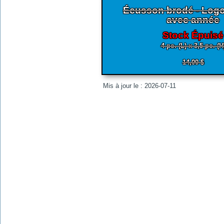
Écusson brodé - Logo
avec année
Stock Épuisé
4 po. (L) x 3,5 po. (H
14,00 $
Mis à jour le : 2026-07-11