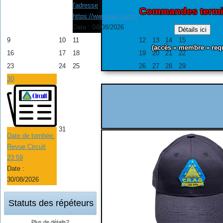
l'adresse
Commandes termi
https://www.raqi.ca/rtq
Date :
04/08/2026
Détails ici
9
10
11
12
13
14
15
(accès « membre » requ
16
17
18
19
20
21
22
23
24
25
26
27
28
29
30
31
Date de tombée:
Revue Circuit
23:59
Date :
30/08/2026
Statuts des répéteurs
Plus de détails?