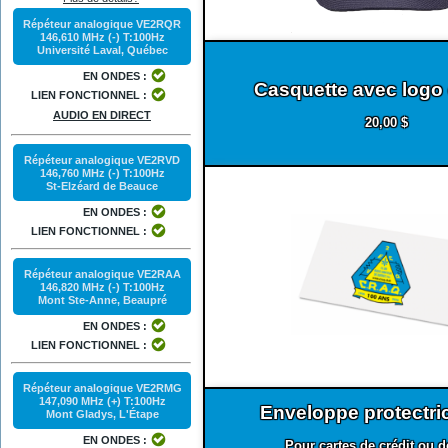
Répéteur analogique VE2RQR
146,610 MHz (-) T:100Hz
Université Laval, Québec
EN ONDES :
Casquette avec logo
LIEN FONCTIONNEL :
AUDIO EN DIRECT
20,00 $
Répéteur analogique VE2RVD
146,760 MHz (-) T:100Hz
St-Elzéard de Beauce
EN ONDES :
LIEN FONCTIONNEL :
Répéteur analogique VE2RAA
146,820 MHz (-) T:100Hz
Mont Ste-Anne, Beaupré
EN ONDES :
LIEN FONCTIONNEL :
Répéteur analogique VE2RMG
147,090 MHz (+) T:100Hz
Enveloppe protectri
Mont Gladys, L'Étape
EN ONDES :
Pour cartes de crédit ou d