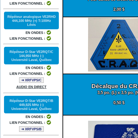
LIEN FONCTIONNEL :
2,00 $
Répéteur analogique VE2RHD
444,100 MHz (+) T:100Hz
Lévis
EN ONDES :
LIEN FONCTIONNEL :
Répéteur D-Star VE2RQT/C
144,950 MHz (-)
Université Laval, Québec
EN ONDES :
LIEN FONCTIONNEL :
➜ XRFVPS/C
Décalque du C
AUDIO EN DIRECT
3,5 po. (L) x 3,5 po. (
Répéteur D-Star VE2RQT/B
0,50 $
449,925 MHz (-)
Université Laval, Québec
EN ONDES :
LIEN FONCTIONNEL :
➜ XRFVPS/B