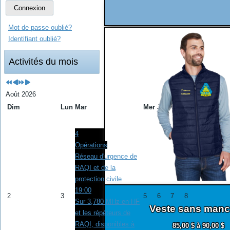
Connexion
Mot de passe oublié?
Identifiant oublié?
Activités du mois
Août 2026
Dim
Lun
Mar
Mer
Jeu
Ven
Sam
1
4
Opérations
Réseau d'urgence de
RAQI et de la
protection civile
19:00
2
3
5
6
7
8
Sur 3,780 MHz en HF
Veste sans man
et les répéteurs de
RAQI, disponibles à
85,00 $ à 90,00 $