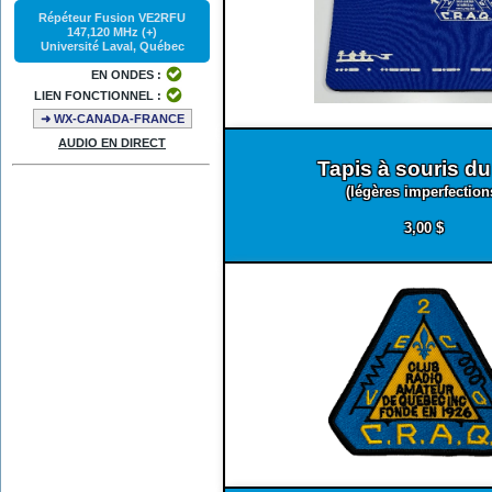
Répéteur Fusion VE2RFU
147,120 MHz (+)
Université Laval, Québec
EN ONDES :
LIEN FONCTIONNEL :
➜ WX-CANADA-FRANCE
AUDIO EN DIRECT
Tapis à souris du
(légères imperfection
3,00 $