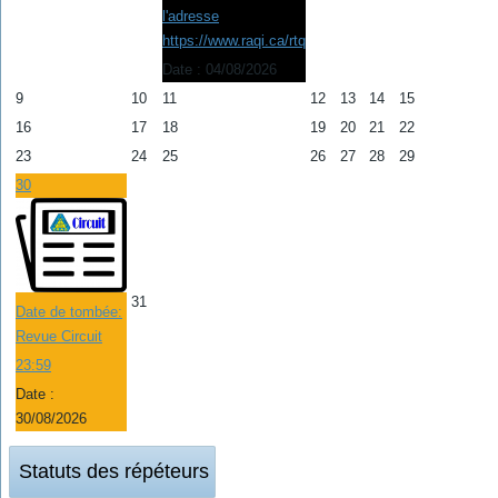
l'adresse
https://www.raqi.ca/rtq
Date :
04/08/2026
9
10
11
12
13
14
15
16
17
18
19
20
21
22
23
24
25
26
27
28
29
30
31
Date de tombée:
Revue Circuit
23:59
Date :
30/08/2026
Statuts des répéteurs