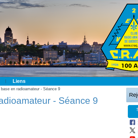
Liens
de base en radioamateur - Séance 9
Rej
 radioamateur - Séance 9