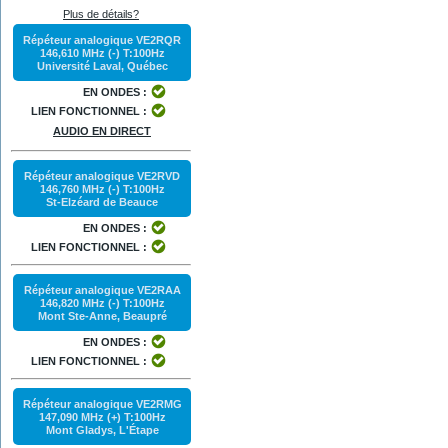
Plus de détails?
Répéteur analogique VE2RQR
146,610 MHz (-) T:100Hz
Université Laval, Québec
EN ONDES :
LIEN FONCTIONNEL :
AUDIO EN DIRECT
Répéteur analogique VE2RVD
146,760 MHz (-) T:100Hz
St-Elzéard de Beauce
EN ONDES :
LIEN FONCTIONNEL :
Répéteur analogique VE2RAA
146,820 MHz (-) T:100Hz
Mont Ste-Anne, Beaupré
EN ONDES :
LIEN FONCTIONNEL :
Répéteur analogique VE2RMG
147,090 MHz (+) T:100Hz
Mont Gladys, L'Étape