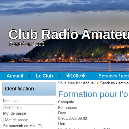
Club Radio Amateu
Fondé en 1926
Accueil
Le Club
🌟100e🌟
Services / acti
Année
Mois
Année
Mois
Vous êtes ici :
Accueil
Services / activi
précédente
précédent
suivante
suivant
Identification
Formation pour l'o
Identifiant
Catégorie
Formations
Date
Mot de passe
07/03/2026
09:00
Lieu
Se souvenir de moi