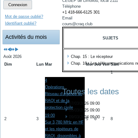
CÉGEP de Limoilou, local 2111
Connexion
Téléphone
+1 418-666-6125 301
Mot de passe oublié?
Email
Identifiant oublié?
cours@craq.club
Activités du mois
SUJETS
Chap. 15 : Le récepteur
Août 2026
Chap. 16 : Les télécommunications 
Dim
Lun
Mar
Mer
Jeu
Ven
Sam
1
4
Opérations
Toutes les dates
Réseau d'urgence de
RAQI et de la
07/03/2026
09:00
protection civile
08/03/2025
09:00
19:00
09/03/2024
09:00
2
3
5
6
7
8
Sur 3,780 MHz en HF
et les répéteurs de
RAQI, disponibles à