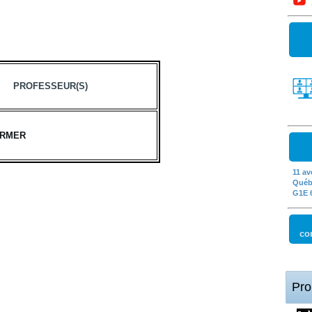
PROFESSEUR(S)
IRMER
11 av
Québ
G1E 
co
Pro