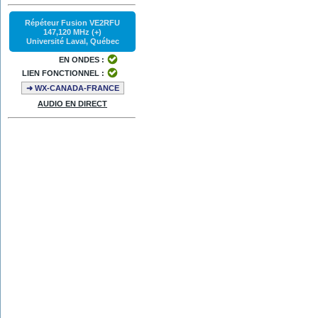
Répéteur Fusion VE2RFU
147,120 MHz (+)
Université Laval, Québec
EN ONDES :
LIEN FONCTIONNEL :
➜ WX-CANADA-FRANCE
AUDIO EN DIRECT