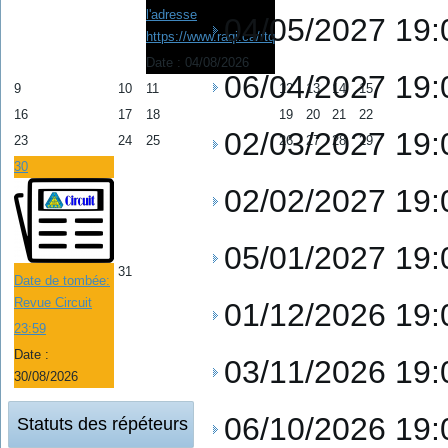
l'adresse
04/05/2027
19:
https://www.raqi.ca/rtq
Date :
04/08/2026
06/04/2027
19:
9
10
11
12
13
14
15
16
17
18
19
20
21
22
02/03/2027
19:
23
24
25
26
27
28
29
30
02/02/2027
19:
05/01/2027
19:
31
Date de tombée:
Revue Circuit
01/12/2026
19:
23:59
Date :
03/11/2026
19:
30/08/2026
06/10/2026
19:
Statuts des répéteurs