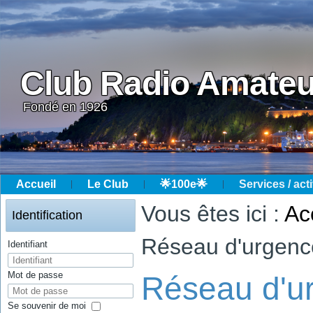
Club Radio Amateu
Fondé en 1926
Accueil
Le Club
🌟100e🌟
Services / acti
Année
Mois
Année
Mois
Vous êtes ici :
Ac
précédente
précédent
suivante
suivant
Identification
Réseau d'urgence
Identifiant
Mot de passe
Réseau d'ur
Se souvenir de moi