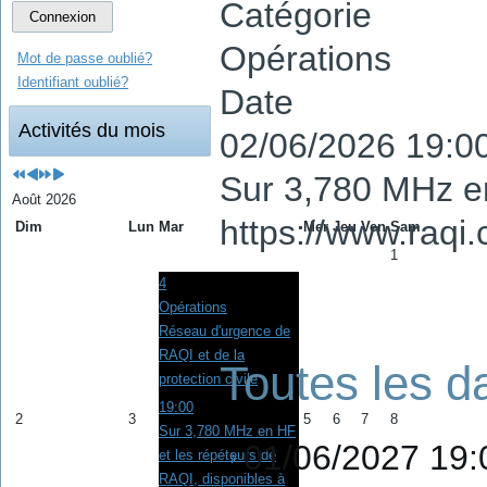
Catégorie
Connexion
Opérations
Mot de passe oublié?
Identifiant oublié?
Date
Activités du mois
02/06/2026
19:0
Sur 3,780 MHz en
Août 2026
https://www.raqi.
Dim
Lun
Mar
Mer
Jeu
Ven
Sam
1
4
Opérations
Réseau d'urgence de
RAQI et de la
Toutes les d
protection civile
19:00
2
3
5
6
7
8
Sur 3,780 MHz en HF
01/06/2027
19:
et les répéteurs de
RAQI, disponibles à