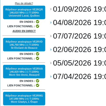
Plus de détails?
01/09/2026
19:
Répéteur analogique VE2RQR
146,610 MHz (-) T:100Hz
Université Laval, Québec
04/08/2026
19:
EN ONDES :
LIEN FONCTIONNEL :
AUDIO EN DIRECT
07/07/2026
19:
Répéteur analogique VE2RVD
146,760 MHz (-) T:100Hz
02/06/2026
19:
St-Elzéard de Beauce
EN ONDES :
LIEN FONCTIONNEL :
05/05/2026
19:
Répéteur analogique VE2RAA
146,820 MHz (-) T:100Hz
07/04/2026
19:
Mont Ste-Anne, Beaupré
EN ONDES :
LIEN FONCTIONNEL :
Répéteur analogique VE2RMG
147,090 MHz (+) T:100Hz
Mont Gladys, L'Étape