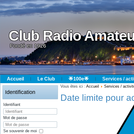
Club Radio Amateu
Fondé en 1926
Accueil
Le Club
🌟100e🌟
Services / acti
Année
Mois
Année
Mois
Vous êtes ici :
Accueil
Services / activi
précédente
précédent
suivante
suivant
Identification
Date limite pour a
Identifiant
Mot de passe
Se souvenir de moi