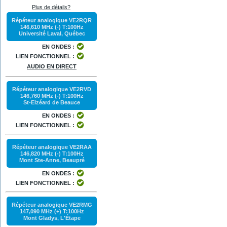
Plus de détails?
Répéteur analogique VE2RQR
146,610 MHz (-) T:100Hz
Université Laval, Québec
EN ONDES :
LIEN FONCTIONNEL :
AUDIO EN DIRECT
Répéteur analogique VE2RVD
146,760 MHz (-) T:100Hz
St-Elzéard de Beauce
EN ONDES :
LIEN FONCTIONNEL :
Répéteur analogique VE2RAA
146,820 MHz (-) T:100Hz
Mont Ste-Anne, Beaupré
EN ONDES :
LIEN FONCTIONNEL :
Répéteur analogique VE2RMG
147,090 MHz (+) T:100Hz
Mont Gladys, L'Étape