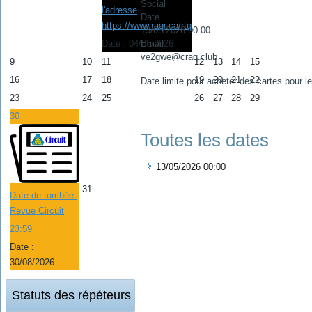
Social
l'adresse
Date
https://www.raqi.ca/rtq
13/05/2026
00:00
Email
Date :
04/08/2026
ve2gwe@craq.club
9
10
11
12
13
14
15
16
17
18
19
20
21
22
Date limite pour acheter des cartes pour l
23
24
25
26
27
28
29
30
Toutes les dates
13/05/2026
00:00
31
Date de tombée:
Revue Circuit
23:59
Date :
30/08/2026
Statuts des répéteurs