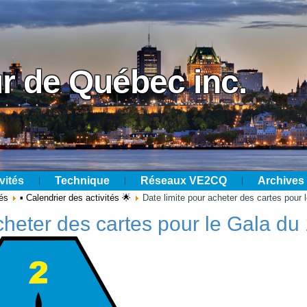
r de Québec inc.
vités
Technique
Réseaux VE2CQ
Archives
tés
▪ Calendrier des activités 🌟
Date limite pour acheter des cartes pour 
cheter des cartes pour le Gala du