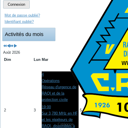
Connexion
Mot de passe oublié?
Identifiant oublié?
Activités du mois
Août 2026
Dim
Lun
Mar
Mer
Jeu
Ven
Sam
1
4
Opérations
Réseau d'urgence de
RAQI et de la
protection civile
19:00
2
3
5
6
7
8
Sur 3,780 MHz en HF
et les répéteurs de
Catégorie
RAQI, disponibles à