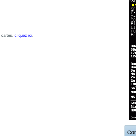
 cartes,
cliquez ici
.
Con