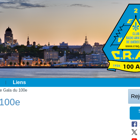
Liens
le Gala du 100e
Rej
 100e