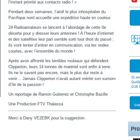
l’instant priorité aux contacts radio ! »
Pendant deux semaines, l’atoll le plus inhospitalier du
Pacifique nord accueille une expédition haute en couleur.
24 Radioamateurs se lancent à l’abordage de cette île
déserte pour y dresser leurs antennes ! A l’heure d’internet
et des satellites leur pari semble sorti tout droit du passé :
ils vont tenter d’entrer en communication, via les ondes
courtes, avec l’ensemble du monde !
Après avoir affronté les terribles rouleaux qui défendent
Clipperton, leurs 14 tonnes de matériel sont enfin à terre.
Ils ne le savent pas encore, mais le plus dur reste à
11 av
venir… Jamais Clipperton n’avait autant mérité son surnom
Québ
d’île de la passion !
G1E 
Un reportage de Ramon Gutierrez et Christophe Bazille
Une Production FTV Thalassa
co
Merci à Dany VE2EBK pour la suggestion.
Pro