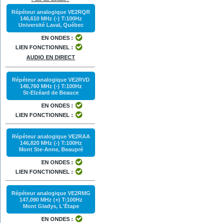
Répéteur analogique VE2RQR
146,610 MHz (-) T:100Hz
Université Laval, Québec
EN ONDES :
LIEN FONCTIONNEL :
AUDIO EN DIRECT
Répéteur analogique VE2RVD
146,760 MHz (-) T:100Hz
St-Elzéard de Beauce
EN ONDES :
LIEN FONCTIONNEL :
Répéteur analogique VE2RAA
146,820 MHz (-) T:100Hz
Mont Ste-Anne, Beaupré
EN ONDES :
LIEN FONCTIONNEL :
Répéteur analogique VE2RMG
147,090 MHz (+) T:100Hz
Mont Gladys, L'Étape
EN ONDES :