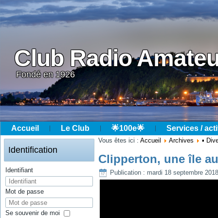
Club Radio Amateu
Fondé en 1926
Accueil
Le Club
🌟100e🌟
Services / acti
Année
Mois
Année
Mois
Vous êtes ici :
Accueil
Archives
▪ Div
précédente
précédent
suivante
suivant
Identification
Clipperton, une île a
Identifiant
Publication : mardi 18 septembre 201
Mot de passe
Se souvenir de moi