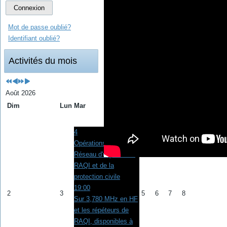
Connexion
Mot de passe oublié?
Identifiant oublié?
Activités du mois
Août 2026
Dim
Lun
Mar
Mer
Jeu
Ven
Sam
1
4
Opérations
Réseau d'urgence de
RAQI et de la
protection civile
19:00
2
3
5
6
7
8
Sur 3,780 MHz en HF
et les répéteurs de
RAQI, disponibles à