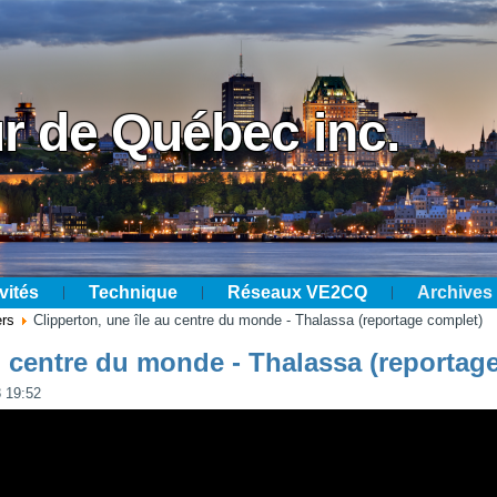
r de Québec inc.
vités
Technique
Réseaux VE2CQ
Archives
ers
Clipperton, une île au centre du monde - Thalassa (reportage complet)
u centre du monde - Thalassa (reportag
8 19:52