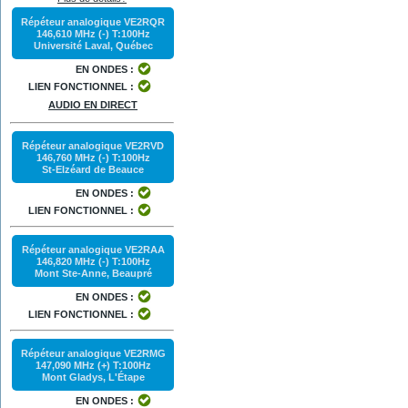
Répéteur analogique VE2RQR
146,610 MHz (-) T:100Hz
Université Laval, Québec
EN ONDES :
LIEN FONCTIONNEL :
AUDIO EN DIRECT
Répéteur analogique VE2RVD
146,760 MHz (-) T:100Hz
St-Elzéard de Beauce
EN ONDES :
LIEN FONCTIONNEL :
Répéteur analogique VE2RAA
146,820 MHz (-) T:100Hz
Mont Ste-Anne, Beaupré
EN ONDES :
LIEN FONCTIONNEL :
Répéteur analogique VE2RMG
147,090 MHz (+) T:100Hz
Mont Gladys, L'Étape
EN ONDES :