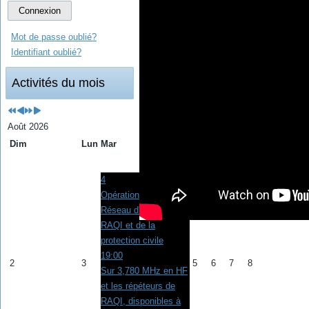
Connexion
Mot de passe oublié?
Identifiant oublié?
Activités du mois
Août 2026
Dim
Lun
Mar
Mer
Jeu
Ven
Sam
1
4
Opérations
Réseau d'urgence de
RAQI et de la
protection civile
19:00
2
3
5
6
7
8
Sur 3,780 MHz en HF
et les répéteurs de
RAQI, disponibles à