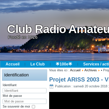
Club Radio Amateu
Fondé en 1926
Accueil
Le Club
🌟100e🌟
Services / acti
Année
Mois
Année
Mois
Vous êtes ici :
Accueil
Archives
▪ Pr
précédente
précédent
suivante
suivant
Identification
Projet ARISS 2003 - 
Identifiant
Publication : samedi 20 octobre 2018 
Mot de passe
Se souvenir de moi