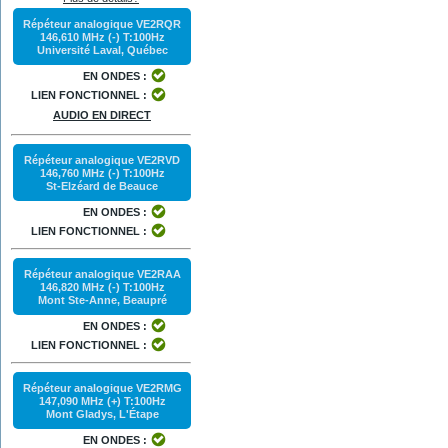
Répéteur analogique VE2RQR
146,610 MHz (-) T:100Hz
Université Laval, Québec
EN ONDES :
LIEN FONCTIONNEL :
AUDIO EN DIRECT
Répéteur analogique VE2RVD
146,760 MHz (-) T:100Hz
St-Elzéard de Beauce
EN ONDES :
LIEN FONCTIONNEL :
Répéteur analogique VE2RAA
146,820 MHz (-) T:100Hz
Mont Ste-Anne, Beaupré
EN ONDES :
LIEN FONCTIONNEL :
Répéteur analogique VE2RMG
147,090 MHz (+) T:100Hz
Mont Gladys, L'Étape
EN ONDES :