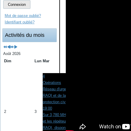
Connexion
Mot de passe oublié?
Identifiant oublié?
Activités du mois
Août 2026
Dim
Lun
Mar
Mer
Jeu
Ven
Sam
1
4
Opérations
Réseau d'urgence de
RAQI et de la
protection civile
19:00
2
3
5
6
7
8
Sur 3,780 MHz en HF
et les répéteurs de
RAQI, disponibles à