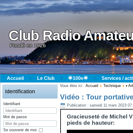
Club Radio Amateu
Fondé en 1926
Accueil
Le Club
🌟100e🌟
Services / acti
Année
Mois
Année
Mois
Vous êtes ici :
Accueil
Technique
▪ Ar
précédente
précédent
suivante
suivant
Identification
Vidéo : Tour portativ
Identifiant
Publication : samedi 11 mars 2023 07
Gracieuseté de Michel VE
Mot de passe
pieds de hauteur:
Se souvenir de moi