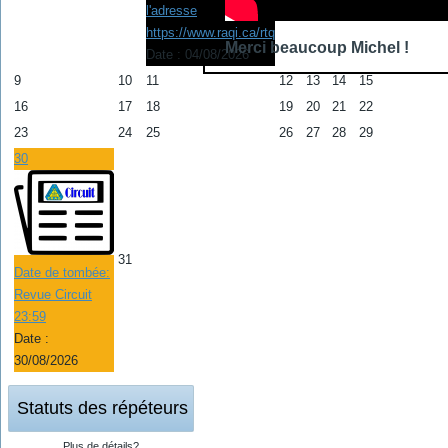
l'adresse
https://www.raqi.ca/rtq
Merci beaucoup Michel !
Date :
04/08/2026
9
10
11
12
13
14
15
16
17
18
19
20
21
22
23
24
25
26
27
28
29
30
31
Date de tombée:
Revue Circuit
23:59
Date :
30/08/2026
Statuts des répéteurs
Plus de détails?